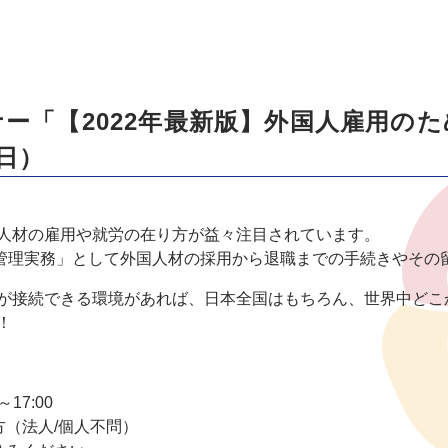
ー「【2022年最新版】外国人雇用のた
日）
人材の
雇用
や就労
の在り方が益々注目されています。
管理実務
」
として
外国人材の採用から退職までの手続きやその
が接続できる環境があれば、日本全国はもちろん、世界中どこ
！
0～1
7
:00
方（法人
/個人不問）