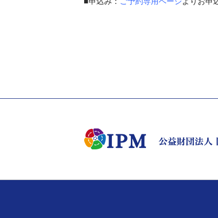
■
申込み：
ご予約
専用ページ
よりお申