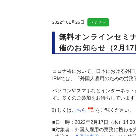
2022年01月25日
セミナー
無料オンラインセミナ
催のお知らせ（2月17
コロナ禍において、日本における
外国
IPMでは、
「
外国人雇用のための労務
パソコンやスマホなどインターネット
す。多くのご参加をお待ちしています
詳しくは
こちら
をご覧ください。
■日 時：
2022
年2
月
17
日（
木
）1
4
:0
■対象者：
外国人雇用の実務に携わる