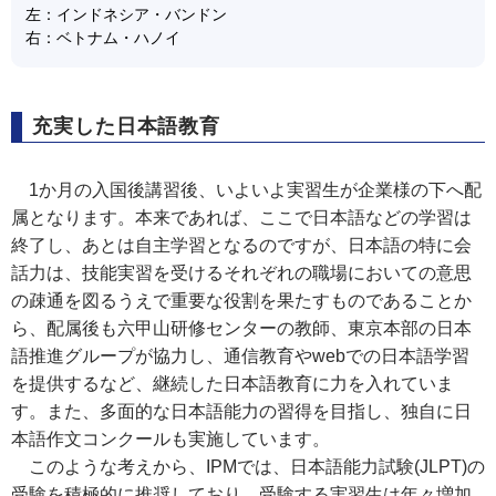
左：
インドネシア・バンドン
右：
ベトナム・ハノイ
充実した日本語教育
1か月の入国後講習後、いよいよ実習生が企業様の下へ配
属となります。本来であれば、ここで日本語などの学習は
終了し、あとは自主学習となるのですが、日本語の特に会
話力は、技能実習を受けるそれぞれの職場においての意思
の疎通を図るうえで重要な役割を果たすものであることか
ら、配属後も六甲山研修センターの教師、東京本部の日本
語推進グループが協力し、通信教育やwebでの日本語学習
を提供するなど、継続した日本語教育に力を入れていま
す。また、多面的な日本語能力の習得を目指し、独自に日
本語作文コンクールも実施しています。
このような考えから、IPMでは、日本語能力試験(JLPT)の
受験を積極的に推奨しており、受験する実習生は年々増加