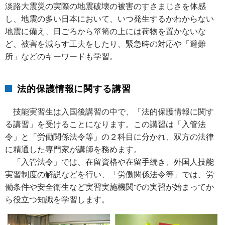
淡路大震災の実際の地震破壊の被害のすさまじさを体感
し、地震の多い日本において、いつ発生するかわからない
地震に備え、日ごろから箪笥の上には荷物を置かないな
ど、被害を減らす工夫をしたり、緊急時の対応や「避難
所」などのキーワードも学習。
法的保護情報に関する講習
技能実習生は入国後講習の中で、「法的保護情報に関す
る講習」を受けることになります。この講習は「入管法
令」と「労働関係法令等」の２科目に分かれ、双方の法律
に精通した専門家が講師を務めます。
「入管法令」では、在留資格や在留手続き、外国人技能
実習制度の解説などを行い、「労働関係法令等」では、労
働条件や安全衛生など実習実施機関での実習が始まってか
ら役立つ知識を学習します。